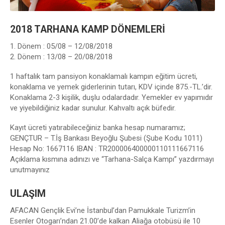
2018 TARHANA KAMP DÖNEMLERİ
1. Dönem : 05/08 – 12/08/2018
2. Dönem : 13/08 – 20/08/2018
1 haftalık tam pansiyon konaklamalı kampın eğitim ücreti,
konaklama ve yemek giderlerinin tutarı, KDV içinde 875.-TL.’dir.
Konaklama 2-3 kişilik, duşlu odalardadır. Yemekler ev yapımıdır
ve yiyebildiğiniz kadar sunulur. Kahvaltı açık büfedir.
Kayıt ücreti yatırabileceğiniz banka hesap numaramız;
GENÇTUR – T.İş Bankası Beyoğlu Şubesi (Şube Kodu 1011)
Hesap No: 1667116 IBAN : TR200006400000110111667116
Açıklama kısmına adınızı ve “Tarhana-Salça Kampı” yazdırmayı
unutmayınız
ULAŞIM
AFACAN Gençlik Evi’ne İstanbul’dan Pamukkale Turizm’in
Esenler Otogarı’ndan 21.00’de kalkan Aliağa otobüsü ile 10