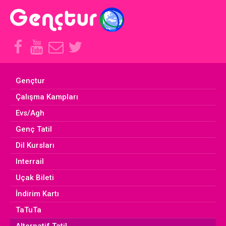
Facebook
Youtube
E-
Twitter
Hesabımız
Hesabımız
Posta
Hesabımız
Adresimiz
Gençtur
Çalışma Kampları
Evs/Agh
Genç Tatil
Dil Kursları
Interrail
Uçak Bileti
İndirim Kartı
TaTuTa