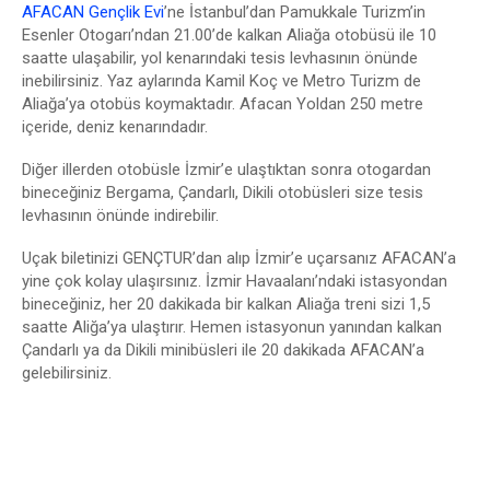
AFACAN Gençlik Evi
’ne İstanbul’dan Pamukkale Turizm’in
Esenler Otogarı’ndan 21.00’de kalkan Aliağa otobüsü ile 10
saatte ulaşabilir, yol kenarındaki tesis levhasının önünde
inebilirsiniz. Yaz aylarında Kamil Koç ve Metro Turizm de
Aliağa’ya otobüs koymaktadır. Afacan Yoldan 250 metre
içeride, deniz kenarındadır.
Diğer illerden otobüsle İzmir’e ulaştıktan sonra otogardan
bineceğiniz Bergama, Çandarlı, Dikili otobüsleri size tesis
levhasının önünde indirebilir.
Uçak biletinizi GENÇTUR’dan alıp İzmir’e uçarsanız AFACAN’a
yine çok kolay ulaşırsınız. İzmir Havaalanı’ndaki istasyondan
bineceğiniz, her 20 dakikada bir kalkan Aliağa treni sizi 1,5
saatte Aliğa’ya ulaştırır. Hemen istasyonun yanından kalkan
Çandarlı ya da Dikili minibüsleri ile 20 dakikada AFACAN’a
gelebilirsiniz.