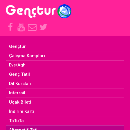
Facebook
Youtube
E-
Twitter
Hesabımız
Hesabımız
Posta
Hesabımız
Adresimiz
Gençtur
Çalışma Kampları
Evs/Agh
Genç Tatil
Dil Kursları
Interrail
Uçak Bileti
İndirim Kartı
TaTuTa