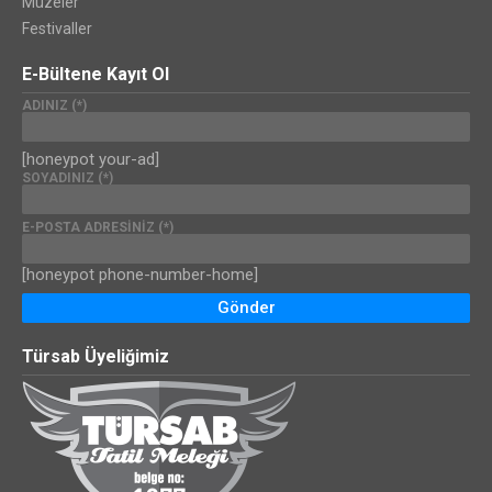
Müzeler
Festivaller
E-Bültene Kayıt Ol
ADINIZ (*)
[honeypot your-ad]
SOYADINIZ (*)
E-POSTA ADRESINIZ (*)
[honeypot phone-number-home]
Türsab Üyeliğimiz